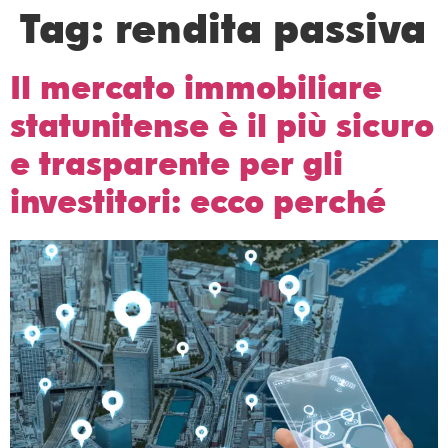
Tag:
rendita passiva
Il mercato immobiliare
statunitense è il più sicuro
e trasparente per gli
investitori: ecco perché