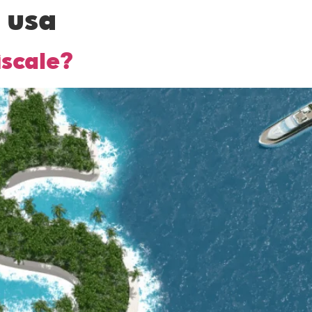
 usa
iscale?